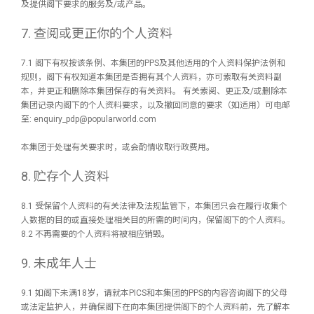
及提供阁下要求的服务及/或产品。
7. 查阅或更正你的个人资料
7.1 阁下有权按该条例、本集团的PPS及其他适用的个人资料保护法例和
规则，阁下有权知道本集团是否拥有其个人资料，亦可索取有关资料副
本，并更正和删除本集团保存的有关资料。 有关索阅、更正及/或删除本
集团记录内阁下的个人资料要求，以及撤回同意的要求（如适用）可电邮
至:
enquiry_pdp@popularworld.com
本集团于处理有关要求时，或会酌情收取行政费用。
8. 贮存个人资料
8.1 受保留个人资料的有关法律及法规监管下，本集团只会在履行收集个
人数据的目的或直接处理相关目的所需的时间内，保留阁下的个人资料。
8.2 不再需要的个人资料将被相应销毁。
9. 未成年人士
9.1 如阁下未满18岁，请就本PICS和本集团的PPS的内容咨询阁下的父母
或法定监护人，并确保阁下在向本集团提供阁下的个人资料前，先了解本