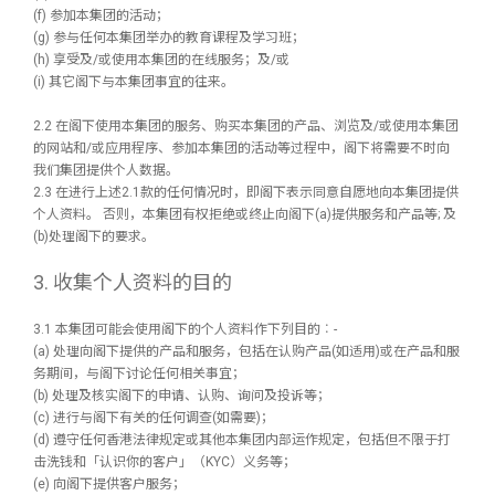
(f) 参加本集团的活动；
(g) 参与任何本集团举办的教育课程及学习班；
(h) 享受及/或使用本集团的在线服务；及/或
(i) 其它阁下与本集团事宜的往来。
2.2 在阁下使用本集团的服务、购买本集团的产品、浏览及/或使用本集团
的网站和/或应用程序、参加本集团的活动等过程中，阁下将需要不时向
我们集团提供个人数据。
2.3 在进行上述2.1款的任何情况时，即阁下表示同意自愿地向本集团提供
个人资料。 否则，本集团有权拒绝或终止向阁下(a)提供服务和产品等; 及
(b)处理阁下的要求。
3. 收集个人资料的目的
3.1 本集团可能会使用阁下的个人资料作下列目的︰-
(a) 处理向阁下提供的产品和服务，包括在认购产品(如适用)或在产品和服
务期间，与阁下讨论任何相关事宜；
(b) 处理及核实阁下的申请、认购、询问及投诉等；
(c) 进行与阁下有关的任何调查(如需要)；
(d) 遵守任何香港法律规定或其他本集团内部运作规定，包括但不限于打
击洗钱和「认识你的客户」（KYC）义务等；
(e) 向阁下提供客户服务；